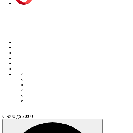
Opera Browser
Выбрать недвижимость
О компании
Философия
Квартиры / апарты
Коммерция
Как купить
Контакты
Коммерция
Как купить
Контакты
Проектные декларации
Построенные дома
+7 812 600-76-76
С 9:00 до 20:00