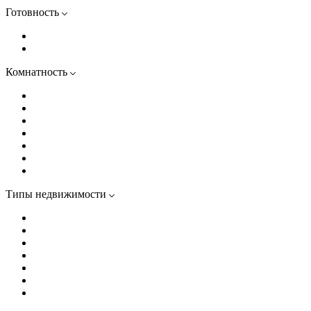
Готовность
В готовых домах
В строящихся домах
Комнатность
Студии
Однокомнатные
Двухкомнатные
Трехкомнатные
Четырехкомнатные
Евродвушки
Евротрешки
Типы недвижимости
Квартиры
Апартаменты
Дома комфорт-класса
Дома бизнес-класса
Дома премиум-класса
Элитные дома
Клубные дома