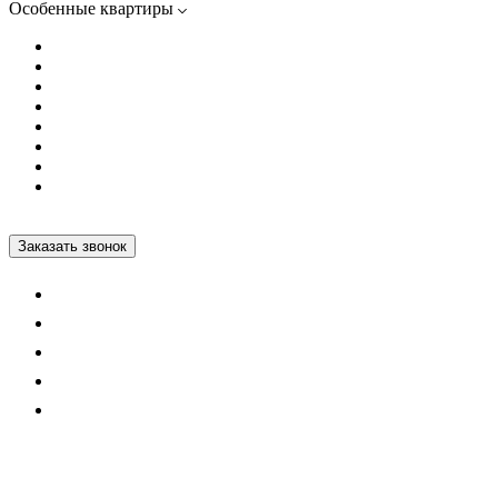
Особенные квартиры
Видовые квартиры
С большой кухней
С террасой
Апартаменты с полной отделкой
Квартиры с белой отделкой
Квартиры с полной отделкой
Квартиры с европланировкой
Квартиры от собственников
+7 812 600-76-76
Заказать звонок
Политика персональных данных
Информация сайта не является публичной офертой
Статьи