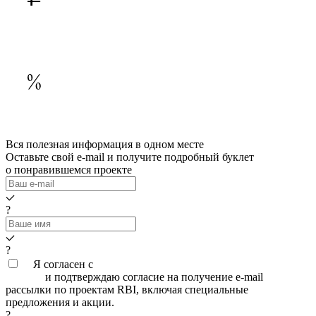
Дом «МИРЪ» — специальные цены на квартиры с террасой
Подробнее
Дом «МИРЪ» — Ключи сразу после платежа 50%!
Подробнее
Вся полезная информация в одном месте
Оставьте свой e-mail и получите подробный буклет
о понравившемся проекте
?
?
Я согласен с
условиями обработки персональных
данных
и подтверждаю согласие на получение e-mail
рассылки по проектам RBI, включая специальные
предложения и акции.
?