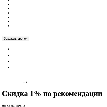
Коммерция
Как купить
Контакты
Проектные декларации
Построенные дома
+7 812 600-76-76
Заказать звонок
Назад
Скидка 1% по рекомендации
на квартиры в
Миръ