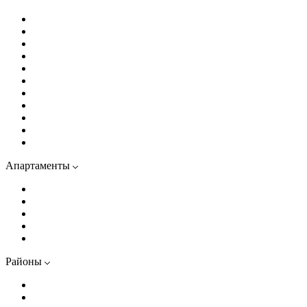
Передвижники
Цвет Зеленогорска
Коллекционер
Гений
Визионер
Куинджи
Струны
Литера
МИРЪ
EcoCity
Ультра Сити 3
Апартаменты
Светоч
Типография
Репин
ARTSTUDIO M103
ARTSTUDIO Moskovsky
Районы
Квартиры в центре
Адмиралтейский